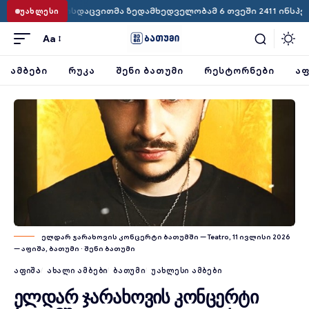
სდაცვითმა ზედამხედველობამ 6 თვეში 2411 ინსპექტირება ჩაატა
ᲣᲐᲮᲚᲔᲡᲘ
Aa
ᲐᲛᲑᲔᲑᲘ
ᲠᲣᲙᲐ
ᲨᲔᲜᲘ ᲑᲐᲗᲣᲛᲘ
ᲠᲔᲡᲢᲝᲠᲜᲔᲑᲘ
ᲐᲤ
ელდარ ჯარახოვის კონცერტი ბათუმში — Teatro, 11 ივლისი 2026
— აფიშა, ბათუმი · შენი ბათუმი
ᲐᲤᲘᲨᲐ
ᲐᲮᲐᲚᲘ ᲐᲛᲑᲔᲑᲘ
ᲑᲐᲗᲣᲛᲘ
ᲣᲐᲮᲚᲔᲡᲘ ᲐᲛᲑᲔᲑᲘ
ელდარ ჯარახოვის კონცერტი