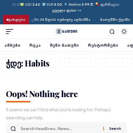
USD
2.62
|
EUR
3.02
|
Beeline
3.99 ₾
|
ფარმაცია
|
20:32
ყველა ფასი →
·
რიგადამ სენაკში 34 წლის იუბილე აღნიშნა
ბათუმში ქვიშის ფ
ᲣᲐᲮᲚᲔᲡᲘ
ᲐᲛᲑᲔᲑᲘ
ᲠᲣᲙᲐ
ᲨᲔᲜᲘ ᲑᲐᲗᲣᲛᲘ
ᲠᲔᲡᲢᲝᲠᲜᲔᲑᲘ
ᲐᲤ
ჭდე:
Habits
Oops! Nothing here
It seems we can’t find what you’re looking for. Perhaps
searching can help.