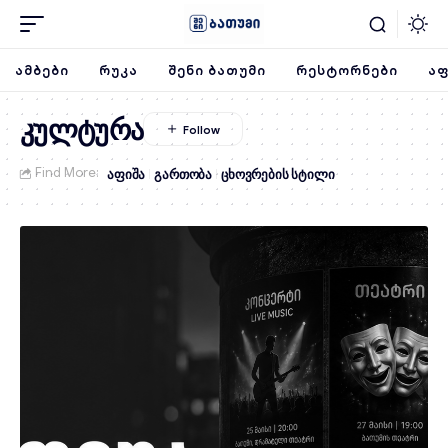
ᲐᲛᲑᲔᲑᲘ
ᲠᲣᲙᲐ
ᲨᲔᲜᲘ ᲑᲐᲗᲣᲛᲘ
ᲠᲔᲡᲢᲝᲠᲜᲔᲑᲘ
ᲐᲤ
კულტურა
Find More:
აფიშა
გართობა
ცხოვრების სტილი