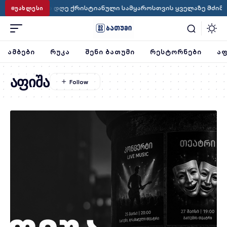
·
ვლება ეს დღე ქრისტიანული სამყაროსთვის ყველაზე მძიმედ
ᲣᲐᲮᲚᲔᲡᲘ
ᲐᲛᲑᲔᲑᲘ
ᲠᲣᲙᲐ
ᲨᲔᲜᲘ ᲑᲐᲗᲣᲛᲘ
ᲠᲔᲡᲢᲝᲠᲜᲔᲑᲘ
ᲐᲤ
აფიშა