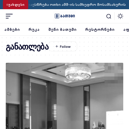
ტრომპი დაესწრება ოთხი აშშ-ის სამხედრო მოსამსახურის ღირს
ᲣᲐᲮᲚᲔᲡᲘ
ᲐᲛᲑᲔᲑᲘ
ᲠᲣᲙᲐ
ᲨᲔᲜᲘ ᲑᲐᲗᲣᲛᲘ
ᲠᲔᲡᲢᲝᲠᲜᲔᲑᲘ
ᲐᲤ
განათლება