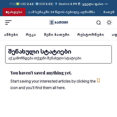
USD
2.62
|
EUR
3.02
|
Beeline
3.99 ₾
|
ყველა ფასი →
17:22
·
ვეითმა ბრიგადამ სენაკში 34 წლის იუბილე აღნიშნა
ბათუმში ქ
ᲣᲐᲮᲚᲔᲡᲘ
ᲐᲛᲑᲔᲑᲘ
ᲠᲣᲙᲐ
ᲨᲔᲜᲘ ᲑᲐᲗᲣᲛᲘ
ᲠᲔᲡᲢᲝᲠᲜᲔᲑᲘ
ᲐᲤ
შენახული სტატიები
აქ გამოჩნდება თქვენი შენახული სტატიები.
You haven't saved anything yet.
Start saving your interested articles by clicking the
icon and you'll find them all here.