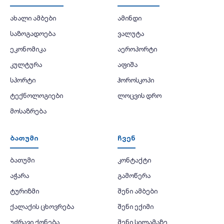
ახალი ამბები
ამინდი
საზოგადოება
ვალუტა
ეკონომიკა
აეროპორტი
კულტურა
აფიშა
სპორტი
ჰოროსკოპი
ტექნოლოგიები
ლოცვის დრო
მოსაზრება
ბათუმი
ჩვენ
ბათუმი
კონტაქტი
აჭარა
გამოწერა
ტურიზმი
შენი ამბები
ქალაქის ცხოვრება
შენი ექიმი
უძრავი ქონება
შენი სილამაზე