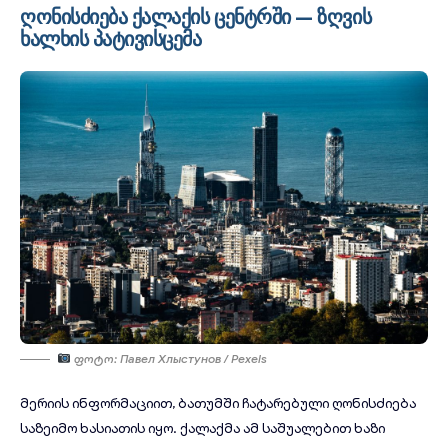
ღონისძიება ქალაქის ცენტრში — ზღვის
ხალხის პატივისცემა
Ფოტო: Павел Хлыстунов / Pexels
მერიის ინფორმაციით, ბათუმში ჩატარებული ღონისძიება
საზეიმო ხასიათის იყო. ქალაქმა ამ საშუალებით ხაზი