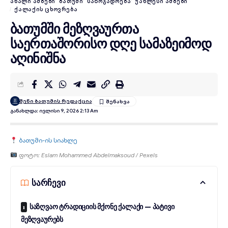
ᲐᲮᲐᲚᲘ ᲐᲛᲑᲔᲑᲘ
ᲑᲐᲗᲣᲛᲘ
ᲡᲐᲖᲝᲒᲐᲓᲝᲔᲑᲐ
ᲣᲐᲮᲚᲔᲡᲘ ᲐᲛᲑᲔᲑᲘ
ᲥᲐᲚᲐᲥᲘᲡ ᲪᲮᲝᲕᲠᲔᲑᲐ
ბათუმში მეზღვაურთა
საერთაშორისო დღე სამაზეიმოდ
აღინიშნა
შენი ბათუმის რედაქცია
Განახლდა: Ივლისი 9, 2026 2:13 Am
ბათუმი-ის სიახლე
ფოტო: Eslam Mohammed Abdelmaksoud / Pexels
სარჩევი
საზღვაო ტრადიციის მქონე ქალაქი — პატივი
მეზღვაურებს