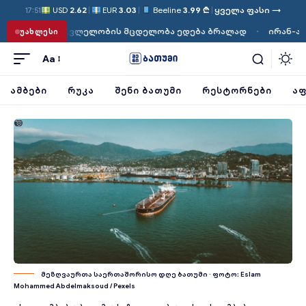
USD
2.62
|
EUR
3.03
|
Beeline
3.99 ₾
|
ყველა ფასი →
17:51
·
ლობის მცდელობა ედება ბრალად
ირან-აშშ დაპირისპირება: 
ᲣᲐᲮᲚᲔᲡᲘ
Aa
ᲐᲛᲑᲔᲑᲘ
ᲠᲣᲙᲐ
ᲨᲔᲜᲘ ᲑᲐᲗᲣᲛᲘ
ᲠᲔᲡᲢᲝᲠᲜᲔᲑᲘ
ᲐᲤ
ფოტო: Eslam Mohammed Abdelmaksoud / Pexels
მეზღვაურთა საერთაშორისო დღე ბათუმი · ფოტო: Eslam
Mohammed Abdelmaksoud / Pexels