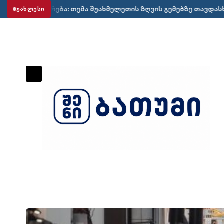
·
ხმელეთის ზღვის გემებზე თავდასხმებამდე გავრცელდა
საქა
ᲣᲐᲮᲚᲔᲡᲘ