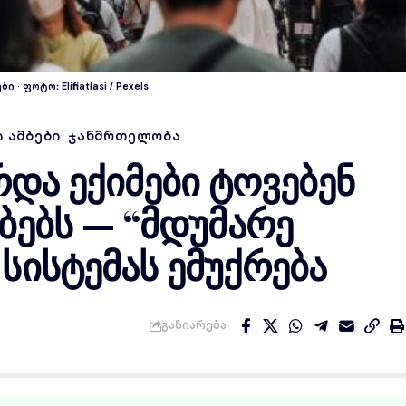
ოტო: Elifinatlasi / Pexels
 ᲐᲛᲑᲔᲑᲘ
ᲯᲐᲜᲛᲠᲗᲔᲚᲝᲑᲐ
და ექიმები ტოვებენ
ებს — “მდუმარე
 სისტემას ემუქრება
Გაზიარება