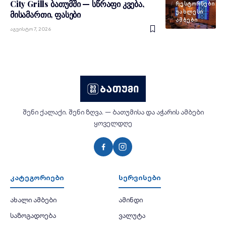
City Grills ბათუმში — სწრაფი კვება,
ᲠᲔᲡᲢᲝᲠᲜᲔᲑᲘ
ᲣᲐᲮᲚᲔᲡᲘ
მისამართი, ფასები
ᲐᲛᲑᲔᲑᲘ
Აგვისტო 7, 2026
შენი ქალაქი. შენი ზღვა. — ბათუმისა და აჭარის ამბები
ყოველდღე
კატეგორიები
სერვისები
ახალი ამბები
ამინდი
საზოგადოება
ვალუტა