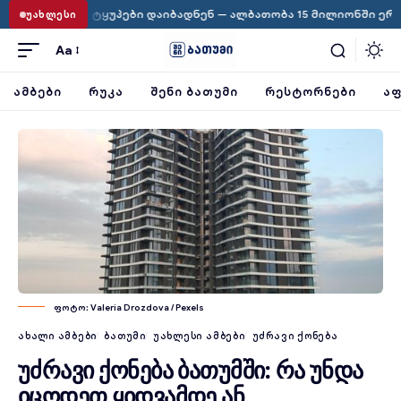
·
ყუპები დაიბადნენ — ალბათობა 15 მილიონში ერთია
ავსტრალ
ᲣᲐᲮᲚᲔᲡᲘ
Aa
ᲐᲛᲑᲔᲑᲘ
ᲠᲣᲙᲐ
ᲨᲔᲜᲘ ᲑᲐᲗᲣᲛᲘ
ᲠᲔᲡᲢᲝᲠᲜᲔᲑᲘ
ᲐᲤ
ფოტო: Valeria Drozdova / Pexels
ᲐᲮᲐᲚᲘ ᲐᲛᲑᲔᲑᲘ
ᲑᲐᲗᲣᲛᲘ
ᲣᲐᲮᲚᲔᲡᲘ ᲐᲛᲑᲔᲑᲘ
ᲣᲫᲠᲐᲕᲘ ᲥᲝᲜᲔᲑᲐ
უძრავი ქონება ბათუმში: რა უნდა
იცოდეთ ყიდვამდე ან