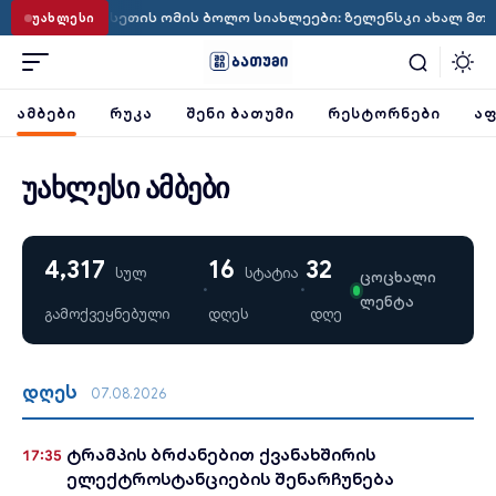
ნა-რუსეთის ომის ბოლო სიახლეები: ზელენსკი ახალ მთავარსარდა
ᲣᲐᲮᲚᲔᲡᲘ
ᲐᲛᲑᲔᲑᲘ
ᲠᲣᲙᲐ
ᲨᲔᲜᲘ ᲑᲐᲗᲣᲛᲘ
ᲠᲔᲡᲢᲝᲠᲜᲔᲑᲘ
ᲐᲤ
უახლესი ამბები
4,317
16
32
სულ
სტატია
ცოცხალი
·
·
ლენტა
გამოქვეყნებული
დღეს
დღე
დღეს
07.08.2026
ტრამპის ბრძანებით ქვანახშირის
17:35
ელექტროსტანციების შენარჩუნება