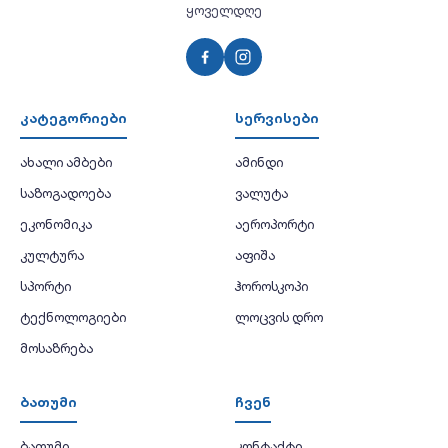
ყოველდღე
კატეგორიები
სერვისები
ახალი ამბები
ამინდი
საზოგადოება
ვალუტა
ეკონომიკა
აეროპორტი
კულტურა
აფიშა
სპორტი
ჰოროსკოპი
ტექნოლოგიები
ლოცვის დრო
მოსაზრება
ბათუმი
ჩვენ
ბათუმი
კონტაქტი