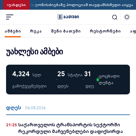
·
პრაიდის ღონისძიებაზე პოლიციამ თავდამსხმელი აიყვანა
ს
ᲣᲐᲮᲚᲔᲡᲘ
ᲐᲛᲑᲔᲑᲘ
ᲠᲣᲙᲐ
ᲨᲔᲜᲘ ᲑᲐᲗᲣᲛᲘ
ᲠᲔᲡᲢᲝᲠᲜᲔᲑᲘ
ᲐᲤ
უახლესი ამბები
4,324
25
31
სულ
სტატია
ცოცხალი
·
·
ლენტა
გამოქვეყნებული
დღეს
დღე
დღეს
06.08.2026
საქართველოს ტრანსპორტის სექტორში
21:25
რეკორდული მაჩვენებლები დაფიქსირდა